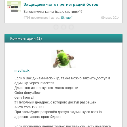
Защищаем чат от регистраций ботов
Зачем нужна капча (код с картинки)?
4798 просмотров | автор:
Skriptoff
09 мая. 2014
Комментарии (
1
)
mychatik
Если у Вас динамический ip, также можно закрыть доступ в
админку через .htaccess.
Для этого используется маска подсети:
Order deny,allow
deny from all
# Неполный ip-адрес, с которого доступ разрещён
Allow from 192.121.
При этом будет разрешён доступ в админку со всех ip-
адресов вашего провайдера.
Если провайдер меняет только последнюю часть ip-адреса,