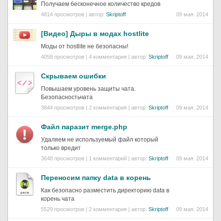
Получаем бесконечное количество кредов
4814 просмотров | автор:
Skriptoff
09 мая. 2014
[Видео] Дыры в модах hostlite
Моды от hostlite не безопасны!
4058 просмотров | 4 комментария | автор:
Skriptoff
09 мая. 2014
Скрываем ошибки
Повышаем уровень защиты чата.
Безопасностьчата
3844 просмотров | 2 комментария | автор:
Skriptoff
09 мая. 2014
Файл паразит merge.php
Удаляем не используемый файл который
только вредит
3648 просмотров | 1 комментарий | автор:
Skriptoff
09 мая. 2014
Переносим папку data в корень
Как безопасно разместить директорию data в
корень чата
5529 просмотров | 2 комментария | автор:
Skriptoff
09 мая. 2014