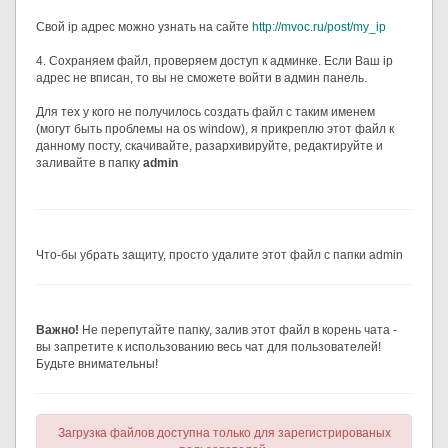
Свой ip адрес можно узнать на сайте
http://mvoc.ru/post/my_ip
4. Сохраняем файл, проверяем доступ к админке. Если Ваш ip
адрес не вписан, то вы не сможете войти в админ панель.
Для тех у кого не получилось создать файл с таким именем
(могут быть проблемы на os window), я прикреплю этот файл к
данному посту, скачивайте, разархивируйте, редактируйте и
заливайте в папку
admin
Что-бы убрать защиту, просто удалите этот файл с папки admin
Важно!
Не перепутайте папку, залив этот файл в корень чата -
вы запретите к использованию весь чат для пользователей!
Будьте внимательны!
Загрузка файлов доступна только для зарегистрированых