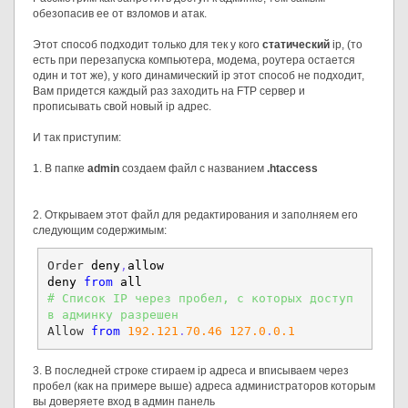
обезопасив ее от взломов и атак.
Этот способ подходит только для тек у кого
статический
ip, (то
есть при перезапуска компьютера, модема, роутера остается
один и тот же), у кого динамический ip этот способ не подходит,
Вам придется каждый раз заходить на FTP сервер и
прописывать свой новый ip адрес.
И так приступим:
1. В папке
admin
создаем файл с названием
.htaccess
2. Открываем этот файл для редактирования и заполняем его
следующим содержимым:
Order
 deny
,
allow 
deny 
from
 all 
# Список IP через пробел, с которых доступ 
в админку разрешен 
Allow
from
192.121
.
70.46
127.0
.
0.1
3. В последней строке стираем ip адреса и вписываем через
пробел (как на примере выше) адреса администраторов которым
вы доверяете вход в админ панель