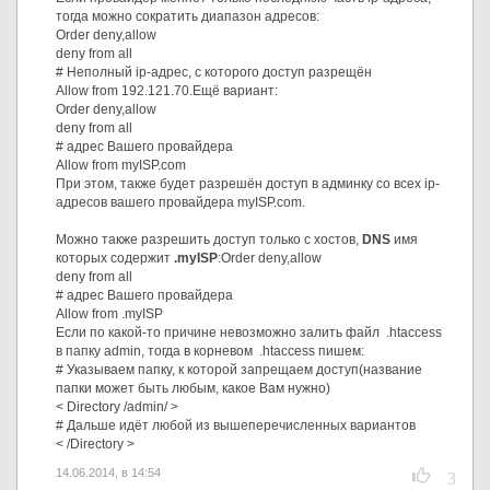
тогда можно сократить диапазон адресов:
Order deny,allow
deny from all
# Неполный ip-адрес, с которого доступ разрещён
Allow from 192.121.70.Ещё вариант:
Order deny,allow
deny from all
# адрес Вашего провайдера
Allow from myISP.com
При этом, также будет разрешён доступ в админку со всех ip-
адресов вашего провайдера myISP.com.
Можно также разрешить доступ только с хостов,
DNS
имя
которых содержит
.myISP
:Order deny,allow
deny from all
# адрес Вашего провайдера
Allow from .myISP
Если по какой-то причине невозможно залить файл .htaccess
в папку admin, тогда в корневом .htaccess пишем:
# Указываем папку, к которой запрещаем доступ(название
папки может быть любым, какое Вам нужно)
< Directory /admin/ >
# Дальше идёт любой из вышеперечисленных вариантов
< /Directory >
3
14.06.2014, в 14:54