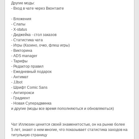
Другие моды:
- Вход в чате через Вконтакте
- Вложения
- Слапы
- X-status
- Диджейка - стол заказов
- Статистика чата
- Игры (Казино, очко, флеш игры)
- Викторина
- ADS manager
- Тарифы
- Редактор правил
- Ежедневный подарок
- Антимат
- JJbot
- Шрифт Comic Sans
- Антипрокси
- Градиент
- Новая Суперадминка
и другие (моды все время пополняються и обновляються)
Чат Иллюзин ценится своей знаменитостью, он на рынке более
5 лет, знают о нем многие, что показывает статистика заходов на
титульную страницу