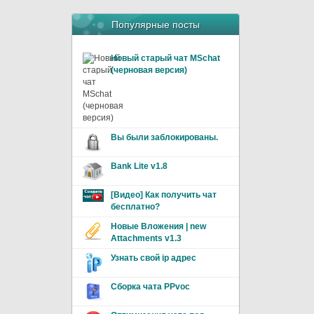
Популярные посты
Новый старый чат MSchat
(черновая версия)
Вы были заблокированы.
Bank Lite v1.8
[Видео] Как получить чат
бесплатно?
Новые Вложения | new
Attachments v1.3
Узнать свой ip адрес
Сборка чата PPvoc