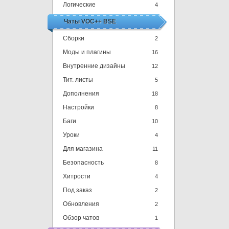
Логические
4
Чаты VOC++ BSE
Сборки
2
Моды и плагины
16
Внутренние дизайны
12
Тит. листы
5
Дополнения
18
Настройки
8
Баги
10
Уроки
4
Для магазина
11
Безопасность
8
Хитрости
4
Под заказ
2
Обновления
2
Обзор чатов
1