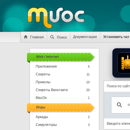
Документации
Установить чат
Главная
Поиск
Web / internet
Приложения
5
Секреты
11
Приколы
10
Поиск по сайт
Секреты Вконтакте
20
MacOs
1
Игры
Аркады
2
Введите ключ
Симуляторы
3