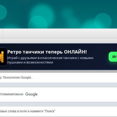
Ретро танчики теперь ОНЛАЙН!
Иг
Играй с друзьями в классические танчики с новыми
пушками и возможностями
у. Технология Google.
евые слова в поле и нажмите "Поиск"