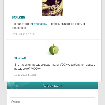
STALKER
не работает '
http://chat.bz/
' перекидывает на хостинг
вебсервер
02.09.2022, в 17:28
Skriptoff
Этот хостинг поддерживает чаты VOC++, выберите тариф с
поддержкой VOC++
11.10.2022, в 16:38
Авторизация