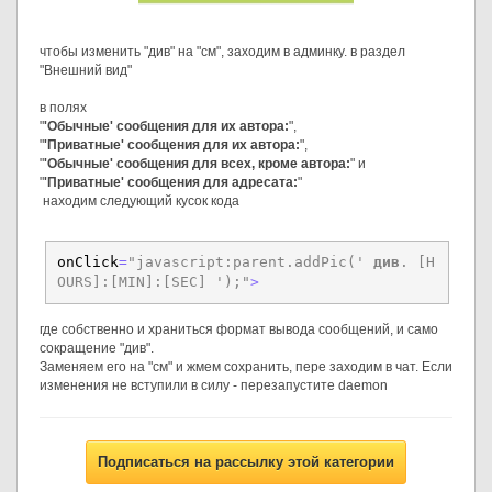
чтобы изменить "див" на "см", заходим в админку. в раздел
"Внешний вид"
в полях
"
'Обычные' сообщения для их автора:
",
"
'Приватные' сообщения для их автора:
",
"
'Обычные' сообщения для всех, кроме автора:
" и
"
'Приватные' сообщения для адресата:
"
находим следующий кусок кода
onClick
=
"javascript:parent.addPic(' 
див
. [H
OURS]:[MIN]:[SEC] ');"
>
где собственно и храниться формат вывода сообщений, и само
сокращение "див".
Заменяем его на "см" и жмем сохранить, пере заходим в чат. Если
изменения не вступили в силу - перезапустите daemon
Подписаться на рассылку этой категории