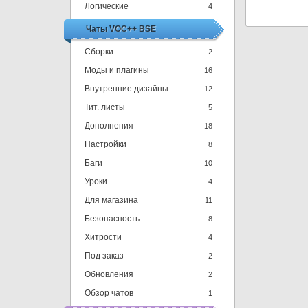
Логические
4
Чаты VOC++ BSE
Сборки
2
Моды и плагины
16
Внутренние дизайны
12
Тит. листы
5
Дополнения
18
Настройки
8
Баги
10
Уроки
4
Для магазина
11
Безопасность
8
Хитрости
4
Под заказ
2
Обновления
2
Обзор чатов
1