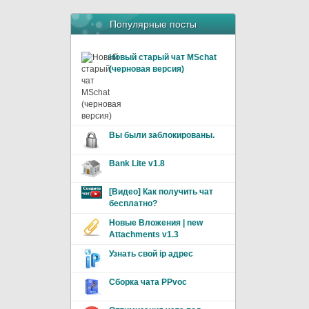
Популярные посты
Новый старый чат MSchat
(черновая версия)
Вы были заблокированы.
Bank Lite v1.8
[Видео] Как получить чат
бесплатно?
Новые Вложения | new
Attachments v1.3
Узнать свой ip адрес
Сборка чата PPvoc