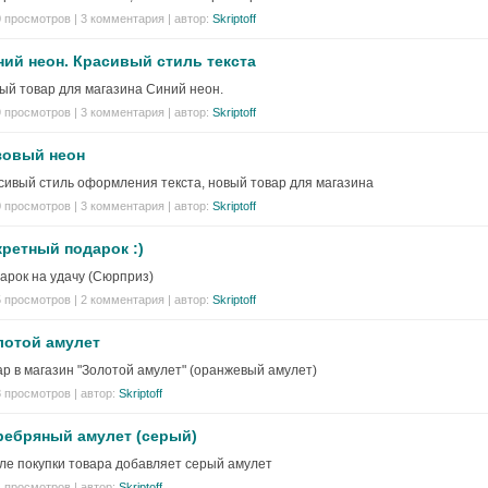
 просмотров | 3 комментария | автор:
Skriptoff
ний неон. Красивый стиль текста
ый товар для магазина Синий неон.
 просмотров | 3 комментария | автор:
Skriptoff
зовый неон
сивый стиль оформления текста, новый товар для магазина
 просмотров | 3 комментария | автор:
Skriptoff
кретный подарок :)
арок на удачу (Сюрприз)
 просмотров | 2 комментария | автор:
Skriptoff
лотой амулет
ар в магазин "Золотой амулет" (оранжевый амулет)
 просмотров | автор:
Skriptoff
ребряный амулет (серый)
ле покупки товара добавляет серый амулет
 просмотров | автор:
Skriptoff