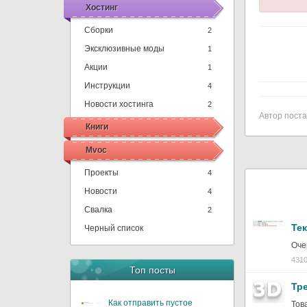
Хостинг
Сборки
2
Эксклюзивные моды
1
Акции
1
Инструкции
4
Новости хостинга
2
Автор поста
Книги
Mvoc
Проекты
4
Новости
4
Свалка
2
Тек
Черный список
Оче
4310
Топ посты
Тр
Как отправить пустое
Тов