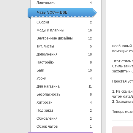
Логические
4
Чаты VOC++ BSE
Сборки
2
Моды и плагины
16
Внутренние дизайны
12
необычный с
Тит. листы
5
помощью cs
Дополнения
18
Этот стиль 
Настройки
8
Стиль заинт
Баги
10
заходить и 
Уроки
4
Простая уста
Для магазина
11
1.
Из скачанн
Безопасность
8
чатом
data/
2
. Заходим 
Хитрости
4
Под заказ
2
Теперь можн
Обновления
2
Обзор чатов
1