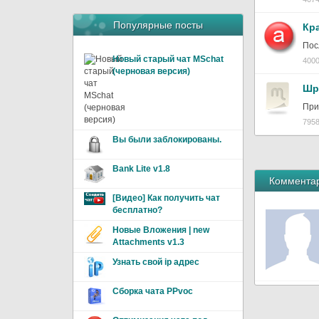
Популярные посты
Кр
Пос
Новый старый чат MSchat
4000
(черновая версия)
Шр
При
7958
Вы были заблокированы.
Bank Lite v1.8
Комментар
[Видео] Как получить чат
бесплатно?
Новые Вложения | new
Attachments v1.3
Узнать свой ip адрес
Сборка чата PPvoc