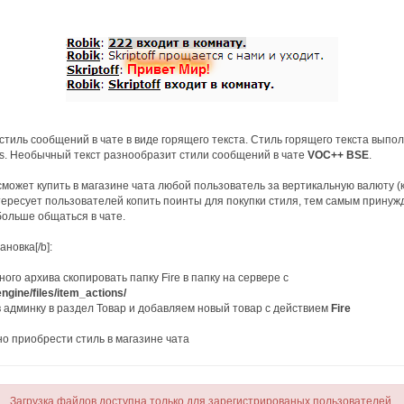
тиль сообщений в чате в виде горящего текста. Стиль горящего текста выпол
s. Необычный текст разнообразит стили сообщений в чате
VOC++ BSE
.
сможет купить в магазине чата любой пользователь за вертикальную валюту (
ересует пользователей копить поинты для покупки стиля, тем самым принуж
больше общаться в чате.
новка[/b]:
ого архива скопировать папку Fire в папку на сервере с
engine/files/item_actions/
в админку в раздел Товар и добавляем новый товар c действием
Fire
о приобрести стиль в магазине чата
Загрузка файлов доступна только для зарегистрированых пользователей.