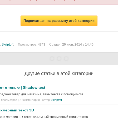
Подписаться на рассылку этой категории
:
Skriptoff
,
Просмотров:
4743
Создан:
20 июн. 2014
в
14:40
Другие статьи в этой категории
ст с тенью | Shadow text
редной товар для магазина, тень текста с помощью css
 просмотров | 2 комментария | автор:
Skriptoff
ехмерный текст 3D
ар в магазин 3D текст, объемный трехмерный стиль текста