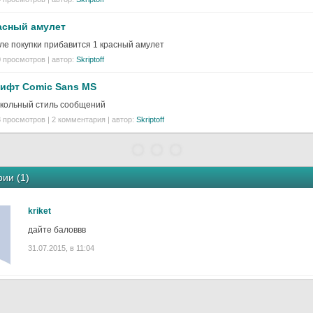
асный амулет
ле покупки прибавится 1 красный амулет
 просмотров | автор:
Skriptoff
ифт Comic Sans MS
кольный стиль сообщений
 просмотров | 2 комментария | автор:
Skriptoff
ии (
1
)
kriket
дайте баловвв
31.07.2015, в 11:04