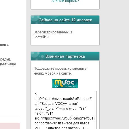
Забыли пароль?
Сейчас на сайте
12
человек
Зарегистрированных:
3
Гостей:
9
нен с
Взаимная партнёрка
креды).
дает чаще
Поддержите проект, установить
кнопку у себя на сайте.