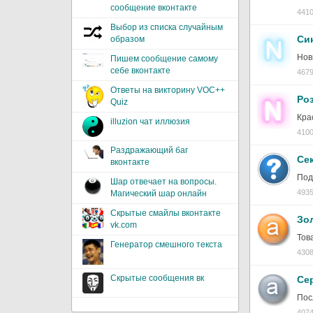
сообщение вконтакте
4410
Выбор из списка случайным
Си
образом
Нов
Пишем сообщение самому
себе вконтакте
4679
Ответы на викторину VOC++
Ро
Quiz
Кра
illuzion чат иллюзия
4100
Раздражающий баг
Се
вконтакте
Под
Шар отвечает на вопросы.
4935
Магический шар онлайн
Скрытые смайлы вконтакте
Зо
vk.com
Тов
Генератор смешного текста
4308
Скрытые сообщения вк
Се
Пос
4074