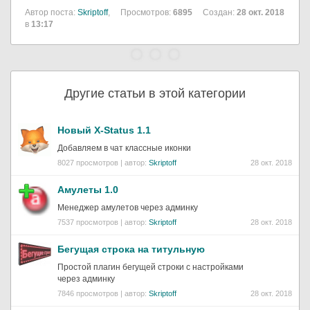
Автор поста:
Skriptoff
,
Просмотров:
6895
Создан:
28 окт. 2018
в
13:17
Другие статьи в этой категории
Новый X-Status 1.1
Добавляем в чат классные иконки
8027 просмотров | автор:
Skriptoff
28 окт. 2018
Амулеты 1.0
Менеджер амулетов через админку
7537 просмотров | автор:
Skriptoff
28 окт. 2018
Бегущая строка на титульную
Простой плагин бегущей строки с настройками
через админку
7846 просмотров | автор:
Skriptoff
28 окт. 2018